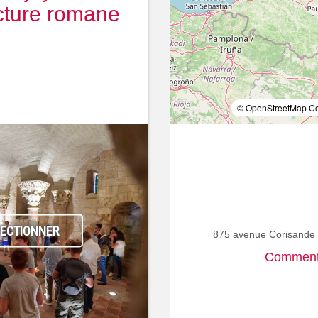
ecture romane
© OpenStreetMap Con
LECTIONNER
875 avenue Corisand
Comment 