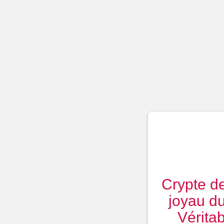
Crypte d
joyau du
Vérita