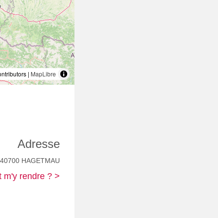
tributors |
MapLibre
Adresse
e 40700 HAGETMAU
m'y rendre ? >