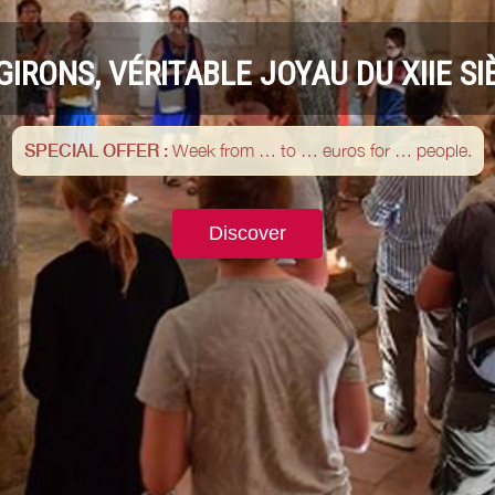
GIRONS, VÉRITABLE JOYAU DU XIIE 
SPECIAL OFFER :
Week from … to … euros for … people.
Discover